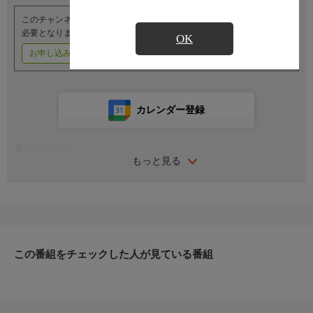
このチャンネルのご視聴には、オプションチャンネル(有料)のご契約が
必要となります。
OK
お申し込みはこちら
ご利用料金はこちら
カレンダー登録
番組詳細内容
もっと見る
あらゆる視点から舞台の魅力をご紹介するタカラヅカニュースの
コーナー。
この番組をチェックした人が見ている番組