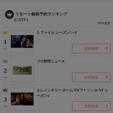
リモート録画予約ランキング
(CATV)
08/06更新
X-ファイル シーズン7～8
1
次回放送
(-)
プロ野球ニュース
2
次回放送
(1)
エレメンタリー ホームズ&ワトソン in NY シ
ーズン4
3
次回放送
(2)