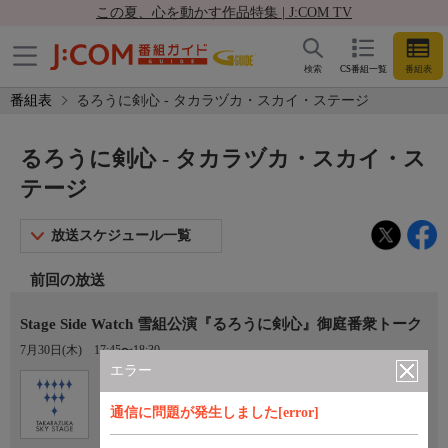
この夏、心を動かす作品特集 | J:COM TV
検索
CS番組一覧
番組表
番組表
るろうに剣心 - タカラヅカ・スカイ・ステージ
るろうに剣心 - タカラヅカ・スカイ・ス
テージ
放送スケジュール一覧
前回の放送
Stage Side Watch 雪組公演『るろうに剣心』御庭番衆トーク
7月30日(木)
17:45〜18:30
エラー
Ch.760
オプション
タカラヅカ・スカイ・ステージ
通信に問題が発生しました[error]