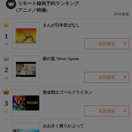
リモート録画予約ランキング
(アニメ／特撮)
08/06更新
まんが日本昔ばなし
1
次回放送
(2)
銀の匙 Silver Spoon
2
次回放送
(-)
黄金戦士ゴールドライタン
3
次回放送
(3)
おおきく振りかぶって