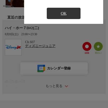
OK
直近の放送
ハイ・ホー７D#2[二]
8月8日(土)
23:00〜23:30
Ch.607
ディズニージュニア
カレンダー登録
番組詳細内容
もっと見る
番組情報
ディズニーの人気者、「７人のこびとたち」が白雪姫に出会う前
のお話。魔法の森に囲まれた不思議な世界ジョリーウッドに住む
個性豊かな７人のこびとたち、それが「７D」。彼らは女王のピ