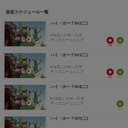
ンチをいつも救ってくれる頼もしい助っ人！魔法使いたちの悪巧
みを小さなヒーローたちはあれこれ知恵を絞って毎度、見事に阻
放送スケジュール一覧
止！元気いっぱいの楽しい音楽と新鮮なタッチで描かれた全く新
しい７人のこびとたちの活躍が楽しめるアニメーション。
ハイ・ホー７D#2[二]
8/8(土)
23:00～23:30
ディズニージュニア
ハイ・ホー７D#3[二]
8/9(日)
23:00～23:30
ディズニージュニア
ハイ・ホー７D#4[二]
8/15(土)
23:00～23:30
ディズニージュニア
ハイ・ホー７D#5[二]