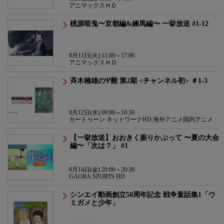
アニマックスＨＤ
桃源暗鬼〜京都編&練馬編〜 一挙放送 #1-12
8月11日(火) 11:00～17:00
アニマックスＨＤ
斉木楠雄のΨ難 第2期 <チャンネル初> ＃1-3
8月12日(水) 09:00～10:30
カートゥーン ネットワークHD 海外アニメ国内アニメ
【一挙放送】おおきく振りかぶって 〜夏の大会
編〜「次は？」 #1
8月14日(金) 20:00～20:30
GAORA SPORTS HD
シンエイ動画創立50周年記念 戦争童話集1「ウ
ミガメと少年」