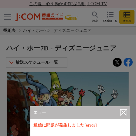
この夏、心を動かす作品特集 | J:COM TV
検索
CS番組一覧
番組表
番組表
ハイ・ホー7D - ディズニージュニア
ハイ・ホー7D - ディズニージュニア
放送スケジュール一覧
エラー
通信に問題が発生しました[error]