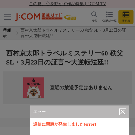
この夏、心を動かす作品特集 | J:COM TV
検索
CS番組一覧
番組表
番組
西村京太郎トラベルミステリー60 秩父SL・3月23日の証
表
言〜大逆転法廷!!
西村京太郎トラベルミステリー60 秩父
SL・3月23日の証言〜大逆転法廷!!
直近の放送予定はありません
エラー
通信に問題が発生しました[error]