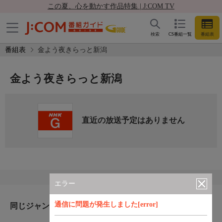
この夏、心を動かす作品特集 | J:COM TV
検索
CS番組一覧
番組表
番組表
金よう夜きらっと新潟
金よう夜きらっと新潟
直近の放送予定はありません
エラー
通信に問題が発生しました[error]
同じジャンルのおすすめ番組