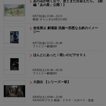
あの花が咲く丘で、君とまた出会えたら。【続
編「あの星」公開！】
8月7日(金) 21:00～23:15
映画･チャンネルNECO-HD
放送禁止 劇場版 洗脳〜邪悪なる鉄のイメー
ジ〜
8月7日(金) 23:55～01:40
ファミリー劇場HD
ほんとにあった！呪いのビデオ５１
8月8日(土) 01:40～02:50
ファミリー劇場HD
大脱出 【シリーズ一挙】
8月8日(土) 19:00～21:00
WOWOWプラス 映画・ドラマ・スポーツ・音楽