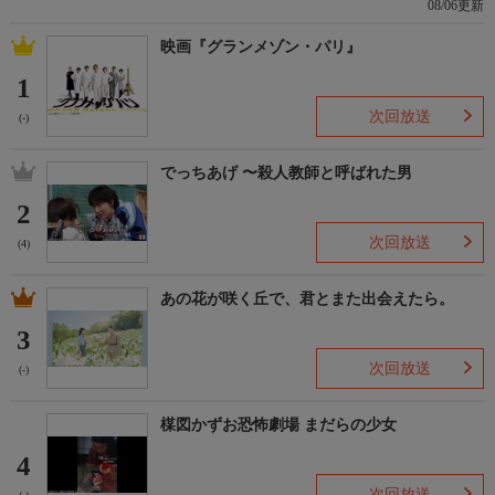
08/06更新
映画『グランメゾン・パリ』
1
次回放送
(-)
でっちあげ 〜殺人教師と呼ばれた男
2
次回放送
(4)
あの花が咲く丘で、君とまた出会えたら。
3
次回放送
(-)
楳図かずお恐怖劇場 まだらの少女
4
次回放送