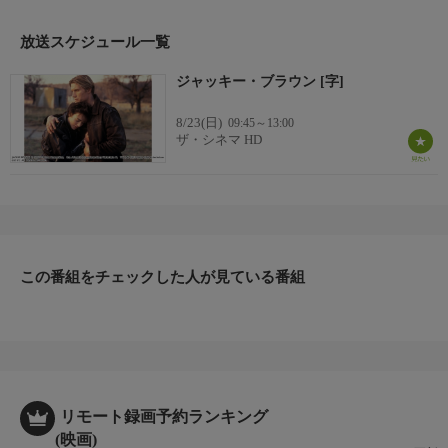
カラー)
【監督】クエンティン・タランティーノ
放送スケジュール一覧
【出演】パム・グリア、サミュエル・L・ジャクソン、ロバー
ジャッキー・ブラウン [字]
ト・フォスター、ブリジット・フォンダほか
8/23(日)
09:45～13:00
ザ・シネマ HD
この番組をチェックした人が見ている番組
リモート録画予約ランキング
(映画)