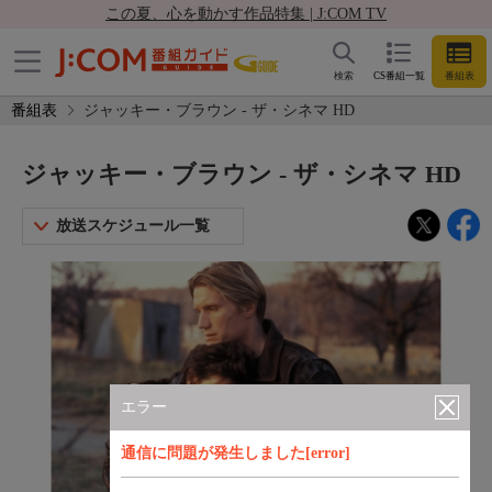
この夏、心を動かす作品特集 | J:COM TV
検索
CS番組一覧
番組表
番組表
ジャッキー・ブラウン - ザ・シネマ HD
ジャッキー・ブラウン - ザ・シネマ HD
放送スケジュール一覧
エラー
通信に問題が発生しました[error]