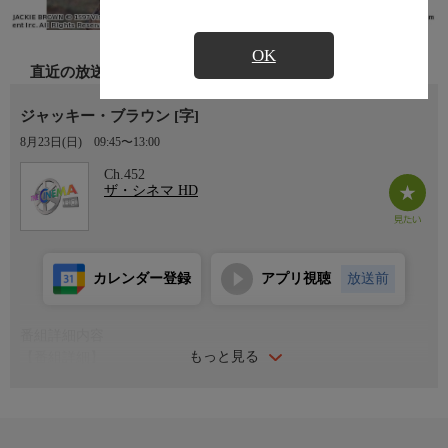
OK
直近の放送
ジャッキー・ブラウン [字]
8月23日(日)
09:45〜13:00
Ch.452
ザ・シネマ HD
カレンダー登録
アプリ視聴
放送前
番組詳細内容
もっと見る
【番組詳細】
クエンティン・タランティーノ監督が少年時代に虜となった、タ
フでセクシーな黒人女優パム・グリアを主役に迎えた痛快
作。’70年代のブラックスプロイテーション映画のテイストを再
現するなど今回もオマージュ満載。(1997年・アメリカ・155分・