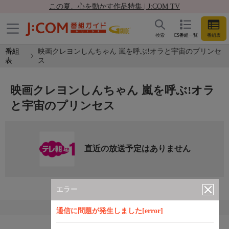
この夏、心を動かす作品特集 | J:COM TV
検索
CS番組一覧
番組表
番組
映画クレヨンしんちゃん 嵐を呼ぶ!オラと宇宙のプリンセ
表
ス
映画クレヨンしんちゃん 嵐を呼ぶ!オラ
と宇宙のプリンセス
直近の放送予定はありません
エラー
通信に問題が発生しました[error]