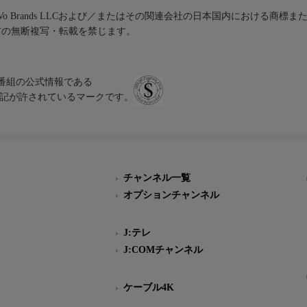
iVo Brands LLCおよび／またはその関連会社の日本国内における商標
材の無断複写・転載を禁じます。
、テレビ番組の公式情報である
スにのみ表記が許されているマークです。
チャンネル一覧
オプションチャンネル
J:テレ
J:COMチャンネル
ケーブル4K