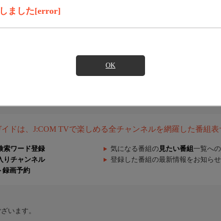
した[error]
OK
組ガイドは、J:COM TVで楽しめる全チャンネルを網羅した番組
検索ワード登録
気になる番組の
見たい番組
一覧への
入りチャンネル
登録した番組の最新情報をお知らせ
ト録画予約
ございます。