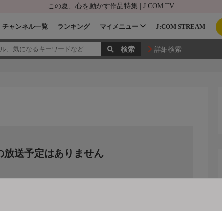
この夏、心を動かす作品特集 | J:COM TV
チャンネル一覧
ランキング
マイメニュー
J:COM STREAM
詳細検索
の放送予定はありません