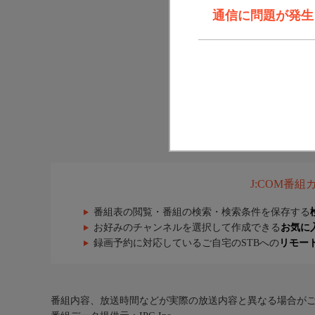
通信に問題が発生しま
J:COM番
番組表の閲覧・番組の検索・検索条件を保存する
お好みのチャンネルを選択して作成できる
お気に
録画予約に対応しているご自宅のSTBへの
リモー
番組内容、放送時間などが実際の放送内容と異なる場合が