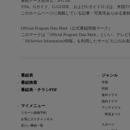
番組データ提供元：IPG Inc.
TiVo、Gガイド、G-GUIDE、およびGガイドロゴは、米国T
このホームページに掲載している記事・写真等あらゆる素
Official Program Data Mark（公式番組情報マーク）
このマークは「Official Program Data Mark」といい
「SI(Service Information)情報」を利用したサービ
番組表
ジャンル
番組検索
洋画
邦画
番組表・チラシPDF
海外ドラマ
国内ドラマ
マイメニュー
アジアドラマ
リモート録画予約
韓流まつり
お気に入りチャンネル
スポーツ
見たい番組一覧