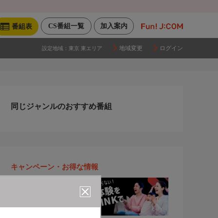
CS番組一覧
加入案内
番組表
地域変更
ログイン
設定地域：
東京 東エリア
同じジャンルのおすすめ番組
キャンペーン・お得な情報