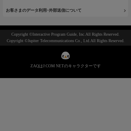
お客さまのデータ利用･外部送信について
Copyright ©Interactive Program Guide, Inc.All Rights Reserved.
Copyright ©Jupiter Telecommunications Co., Ltd.All Rights Reserved.
ZAQはJ:COM NETのキャラクターです