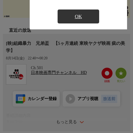
OK
直近の放送
[映]組織暴力 兄弟盃 【5ヶ月連続 東映ヤクザ映画 疵の美
学】
8月14日(金)
22:40〜00:20
Ch.501
日本映画専門チャンネル HD
カレンダー登録
アプリ視聴
放送前
番組詳細内容
もっと見る
番組詳細
社会の闇に挑む任侠の苦闘を通し暴力の実態に迫る「組織暴力」