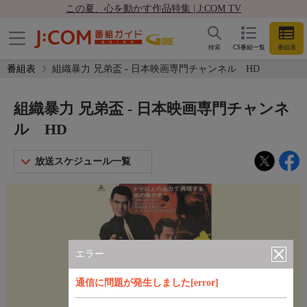
この夏、心を動かす作品特集 | J:COM TV
検索
CS番組一覧
番組表
番組表
組織暴力 兄弟盃 - 日本映画専門チャンネル HD
組織暴力 兄弟盃 - 日本映画専門チャンネ
ル HD
放送スケジュール一覧
エラー
通信に問題が発生しました[error]