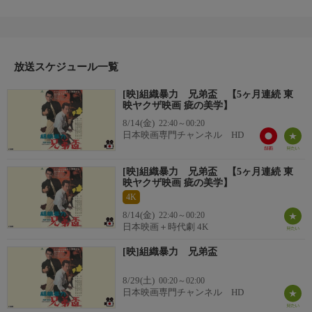
シリーズ第3作。シリーズ全てで監督を務めた佐藤純彌が、男も
惚れるスターの菅原文太と安藤昇各々独特の魅力を引き出し、骨
太な社会派シリーズを締めくくる力作。敗戦直後の銀座で出逢っ
た復員兵の木島（菅原文太）と元特攻の大場（安藤昇）は、抗争
に乗じて縄張りを得る。
放送スケジュール一覧
番組詳細
[映]組織暴力 兄弟盃 【5ヶ月連続 東
ある事件で服役した木島は、銀座の顔役となった大場と出所後に
映ヤクザ映画 疵の美学】
再び組むが、裏社会を牛耳る力が立ちはだかる。
8/14(金)
22:40～00:20
日本映画専門チャンネル HD
[映]組織暴力 兄弟盃 【5ヶ月連続 東
映ヤクザ映画 疵の美学】
4K
8/14(金)
22:40～00:20
日本映画＋時代劇 4K
[映]組織暴力 兄弟盃
8/29(土)
00:20～02:00
日本映画専門チャンネル HD