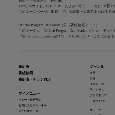
番組データ提供元：IPG Inc.
TiVo、Gガイド、G-GUIDE、およびGガイドロゴは、米国T
このホームページに掲載している記事・写真等あらゆる素
Official Program Data Mark（公式番組情報マーク）
このマークは「Official Program Data Mark」といい
「SI(Service Information)情報」を利用したサービ
番組表
ジャンル
番組検索
洋画
邦画
番組表・チラシPDF
海外ドラマ
国内ドラマ
マイメニュー
アジアドラマ
リモート録画予約
韓流まつり
お気に入りチャンネル
スポーツ
見たい番組一覧