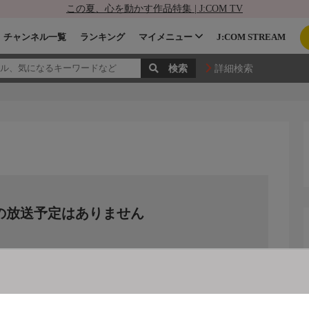
この夏、心を動かす作品特集 | J:COM TV
チャンネル一覧
ランキング
マイメニュー
J:COM STREAM
詳細検索
の放送予定はありません