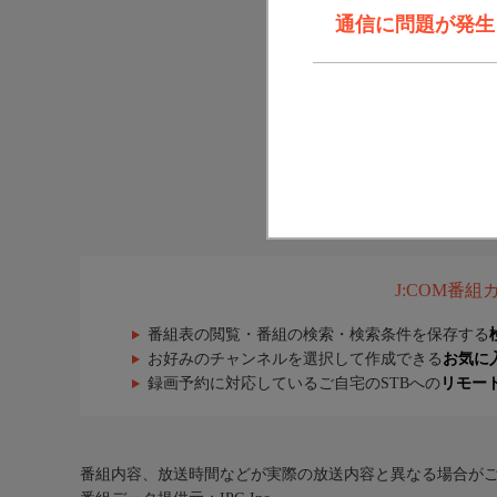
通信に問題が発生しま
J:COM番
番組表の閲覧・番組の検索・検索条件を保存する
お好みのチャンネルを選択して作成できる
お気に
録画予約に対応しているご自宅のSTBへの
リモー
番組内容、放送時間などが実際の放送内容と異なる場合が