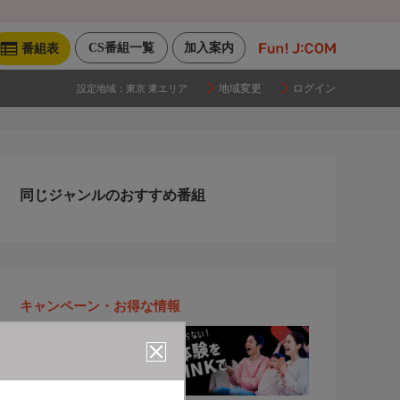
CS番組一覧
加入案内
番組表
地域変更
ログイン
設定地域：
東京 東エリア
同じジャンルのおすすめ番組
キャンペーン・お得な情報