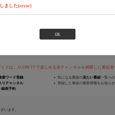
した[error]
OK
組ガイドは、J:COM TVで楽しめる全チャンネルを網羅した番組
検索ワード登録
気になる番組の
見たい番組
一覧への
入りチャンネル
登録した番組の最新情報をお知らせ
ト録画予約
ございます。