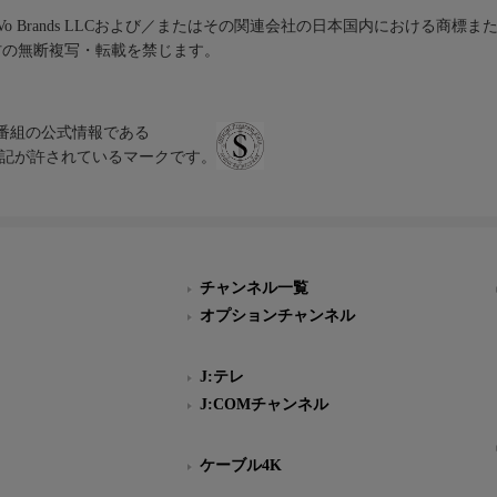
iVo Brands LLCおよび／またはその関連会社の日本国内における商標
材の無断複写・転載を禁じます。
、テレビ番組の公式情報である
スにのみ表記が許されているマークです。
チャンネル一覧
オプションチャンネル
J:テレ
J:COMチャンネル
ケーブル4K