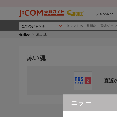
ジャンル
番組表
赤い魂
赤い魂
直近
エラー