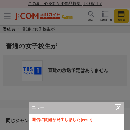
この夏、心を動かす作品特集 | J:COM TV
検索
CS番組一覧
番組表
番組表
普通の女子校生が
普通の女子校生が
直近の放送予定はありません
エラー
通信に問題が発生しました[error]
同じジャンルのおすすめ番組