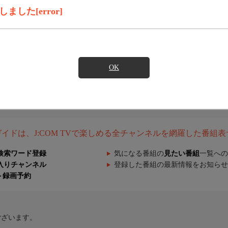
した[error]
OK
組ガイドは、J:COM TVで楽しめる全チャンネルを網羅した番組
検索ワード登録
気になる番組の
見たい番組
一覧への
入りチャンネル
登録した番組の最新情報をお知らせ
ト録画予約
ございます。