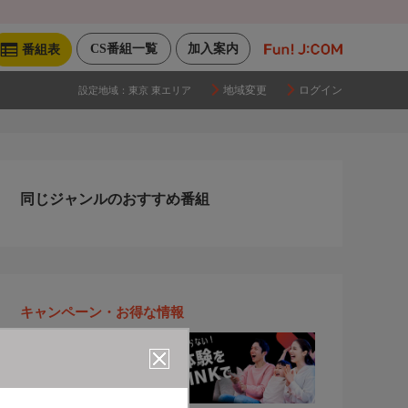
CS番組一覧
加入案内
番組表
地域変更
ログイン
設定地域：
東京 東エリア
同じジャンルのおすすめ番組
キャンペーン・お得な情報