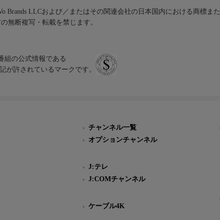
iVo Brands LLCおよび／またはその関連会社の日本国内における商標
材の無断複写・転載を禁じます。
、テレビ番組の公式情報である
スにのみ表記が許されているマークです。
チャンネル一覧
オプションチャンネル
J:テレ
J:COMチャンネル
ケーブル4K