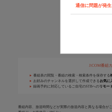
通信に問題が発生しま
J:COM番
番組表の閲覧・番組の検索・検索条件を保存する
お好みのチャンネルを選択して作成できる
お気に
録画予約に対応しているご自宅のSTBへの
リモー
番組内容、放送時間などが実際の放送内容と異なる場合が