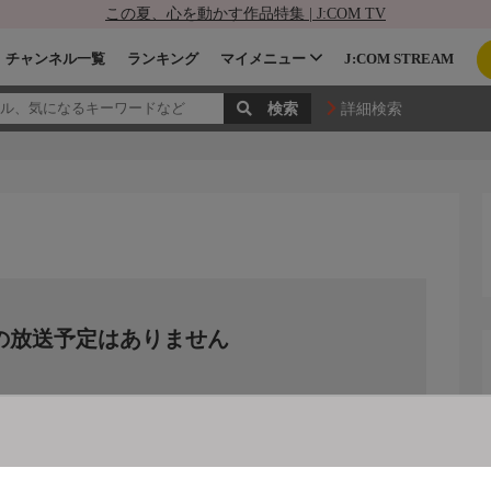
この夏、心を動かす作品特集 | J:COM TV
チャンネル一覧
ランキング
マイメニュー
J:COM STREAM
詳細検索
の放送予定はありません