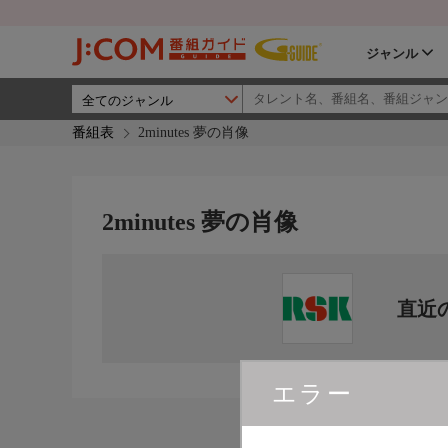
ジャンル
番組表
2minutes 夢の肖像
2minutes 夢の肖像
直近
エラー