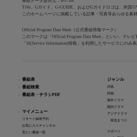
番組データ提供元：IPG Inc.
TiVo、Gガイド、G-GUIDE、およびGガイドロゴは、米国T
このホームページに掲載している記事・写真等あらゆる素
Official Program Data Mark（公式番組情報マーク）
このマークは「Official Program Data Mark」といい
「SI(Service Information)情報」を利用したサービ
番組表
ジャンル
番組検索
洋画
邦画
番組表・チラシPDF
海外ドラマ
国内ドラマ
マイメニュー
アジアドラマ
リモート録画予約
韓流まつり
お気に入りチャンネル
スポーツ
見たい番組一覧