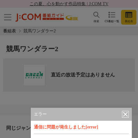
この夏、心を動かす作品特集 | J:COM TV
検索
CS番組一覧
番組表
番組表
競馬ワンダラー2
競馬ワンダラー2
直近の放送予定はありません
エラー
通信に問題が発生しました[error]
同じジャンルのおすすめ番組