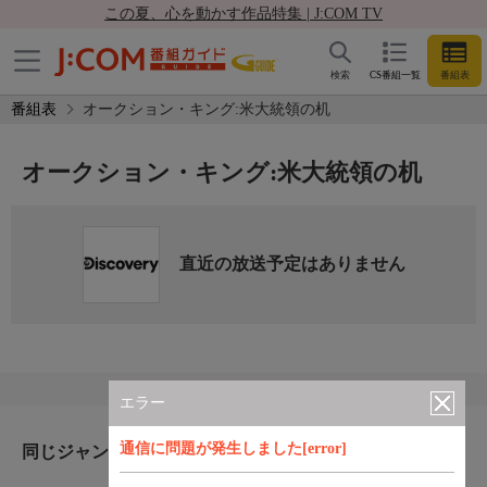
この夏、心を動かす作品特集 | J:COM TV
検索
CS番組一覧
番組表
番組表
オークション・キング:米大統領の机
オークション・キング:米大統領の机
直近の放送予定はありません
エラー
通信に問題が発生しました[error]
同じジャンルのおすすめ番組