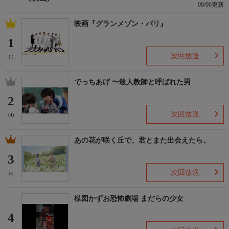
08/06更新
映画『グランメゾン・パリ』
1
次回放送
(-)
でっちあげ 〜殺人教師と呼ばれた男
2
次回放送
(4)
あの花が咲く丘で、君とまた出会えたら。
3
次回放送
(-)
楳図かずお恐怖劇場 まだらの少女
4