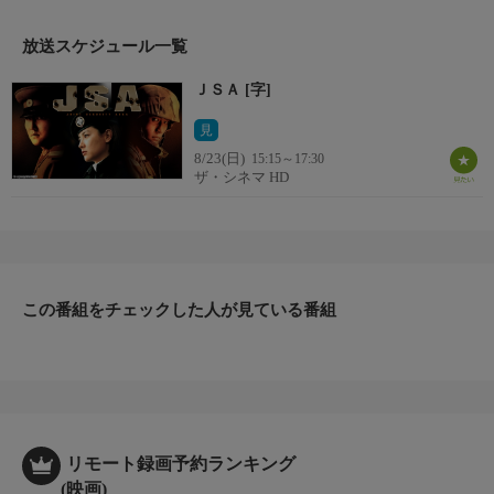
【監督・脚本】パク・チャヌク
【出演】ソン・ガンホ、イ・ビョンホン、イ・ヨンエ、キム・テ
放送スケジュール一覧
ウほか
ＪＳＡ [字]
見
8/23(日)
15:15～17:30
ザ・シネマ HD
この番組をチェックした人が見ている番組
リモート録画予約ランキング
(映画)