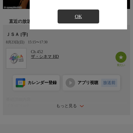
OK
直近の放送
ＪＳＡ [字]
8月23日(日)
15:15〜17:30
Ch.452
ザ・シネマ HD
カレンダー登録
アプリ視聴
放送前
番組詳細内容
もっと見る
【番組詳細】
未だ解決しない「南北の分断」を描き、公開当時に韓国の興収記
録を塗り替えた社会現象的ヒット作。『パラサイト 半地下の家
族』のソン・ガンホと『ターミネーター:新起動 ジェネシス』の
イ・ビョンホンが共演。(2000年・韓国・111分・カラー)