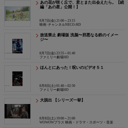
あの花が咲く丘で、君とまた出会えたら。【続
編「あの星」公開！】
8月7日(金) 21:00～23:15
映画･チャンネルNECO-HD
放送禁止 劇場版 洗脳〜邪悪なる鉄のイメー
ジ〜
8月7日(金) 23:55～01:40
ファミリー劇場HD
ほんとにあった！呪いのビデオ５１
8月8日(土) 01:40～02:50
ファミリー劇場HD
大脱出 【シリーズ一挙】
8月8日(土) 19:00～21:00
WOWOWプラス 映画・ドラマ・スポーツ・音楽