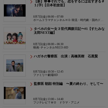
【新】華◆それでも、恋をするには近すぎる＃
１[字]【日本初放送】
8月7日(金) 06:00～07:00
ホームドラマチャンネルＨＤ 韓流・時代劇・国内ドラ
マ
タベホの女〜女３世代満腹日記〜#1【すたみな
太郎NEXT編】
8月7日(金) 06:00～06:30
映画･チャンネルNECO-HD
ハガネの警察医 出演：高橋英樹 石黒賢
8月7日(金) 10:50～12:45
ファミリー劇場HD
監察医 朝顔 特別編 〜夏の終わり、そして〜
8月7日(金) 13:00～14:40
フジテレビＴＷＯ ドラマ・アニメ