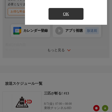
必要となります。
お得な料金割引キャンペーン実施中
OK
カレンダー登録
アプリ視聴
放送前
番組詳細内容
もっと見る
番組内容
出演：高橋英樹／役所広司／春風亭小朝
リーダー格の“殿様”こと矢坂平四郎、藩に召し抱えられることを
夢見る素浪人“千石”こと久慈慎之介、お調子もののテキヤ商
人“たこ”こと燕陣内。個性豊かな3人の素浪人が、時に助け合
い、時にぶつかりあいながら、流浪の旅先にはびこる悪を、正義
の刃でたたっ斬る勧善懲悪の痛快時代劇。豪快！痛快！爽快！の
放送スケジュール一覧
派手な立ち回りも好評で、通算7シリーズが制作された。全20
三匹が斬る! #13
話。
8/7(金)
07:00～08:00
東映チャンネルHD