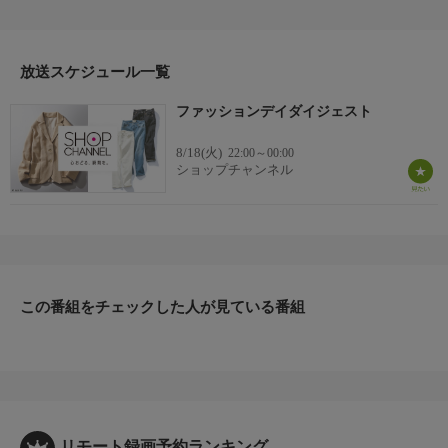
ヤーが厳選した商品を24時間ご紹介。世界中の逸品に出会う喜び
を生放送ならではの臨場感と一緒にお楽しみください。
＊ライブ放送につき、番組および商品内容に変更が生じる場合も
放送スケジュール一覧
ございます。
ファッションデイダイジェスト
ＨＰ：https://www.shopch.jp
8/18(火)
22:00～00:00
ショップチャンネル
この番組をチェックした人が見ている番組
リモート録画予約ランキング