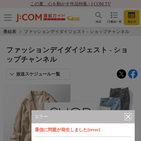
この夏、心を動かす作品特集 | J:COM TV
検索
CS番組一覧
番組表
番組表
ファッションデイダイジェスト - ショップチャンネル
ファッションデイダイジェスト - ショ
ップチャンネル
放送スケジュール一覧
エラー
通信に問題が発生しました[error]