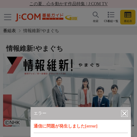
この夏、心を動かす作品特集 | J:COM TV
検索
CS番組一覧
番組表
番組表
情報維新!やまぐち
情報維新!やまぐち
エラー
通信に問題が発生しました[error]