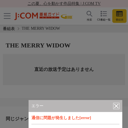
この夏、心を動かす作品特集 | J:COM TV
検索
CS番組一覧
番組表
THE MERRY WIDOW
番組表
THE MERRY WIDOW
直近の放送予定はありません
エラー
通信に問題が発生しました[error]
同じジャンルのおすすめ番組