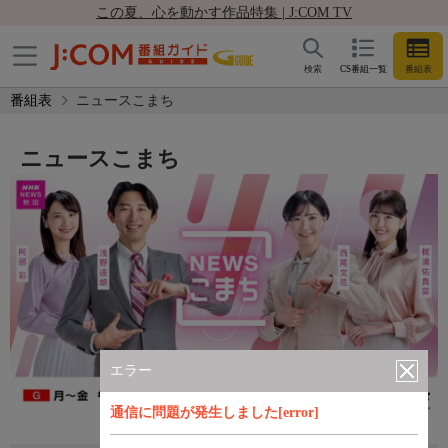
この夏、心を動かす作品特集 | J:COM TV
検索
CS番組一覧
番組表
番組表
ニュースこまち
ニュースこまち
エラー
通信に問題が発生しました[error]