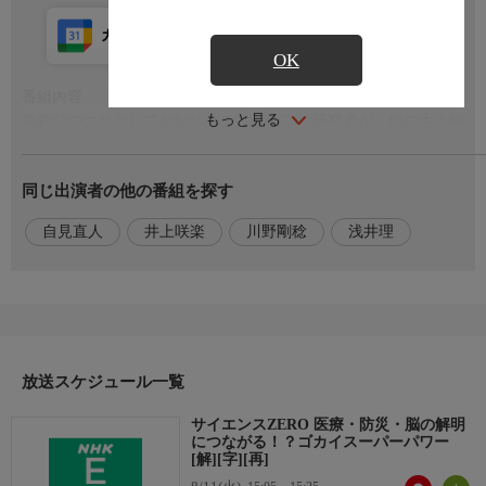
カレンダー登録
アプリ視聴
放送前
OK
番組内容
もっと見る
魚釣りのエサとしておなじみの“ゴカイ”！ 研究者が「他の生き物
にできることは何でもできる」と語るほど、多彩なスーパーパワ
ーを秘めた生物だ。今回はその力を応用しようとする研究に密
同じ出演者の他の番組を探す
着！しなやかな毛を作る能力は、人体治療の医療器具の開発に。
繊細な光に反応するタンパク質は、脳のメカニズム解明のツール
自見直人
井上咲楽
川野剛稔
浅井理
に。さらに、ゴカイの巣から地震予測を行おうという研究まで！
実は誤解ばかりのゴカイ！その知られざる力とは!?
出演者
【ゲスト】名古屋大学 菅島臨海実験所 講師…自見直人,【司会】
井上咲楽,浅井理,【語り】川野剛稔
放送スケジュール一覧
サイエンスZERO 医療・防災・脳の解明
につながる！？ゴカイスーパーパワー
[解][字][再]