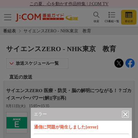
この夏、心を動かす作品特集 | J:COM TV
検索
CS番組一覧
番組表
番組表
サイエンスZERO - NHK東京 教育
サイエンスZERO - NHK東京 教育
放送スケジュール一覧
直近の放送
サイエンスZERO 医療・防災・脳の解明につながる！？ゴカ
イスーパーパワー[解][字][再]
8月11日(火)
15:05〜15:35
エラー
Ch.2
NHK東京 教育
通信に問題が発生しました[error]