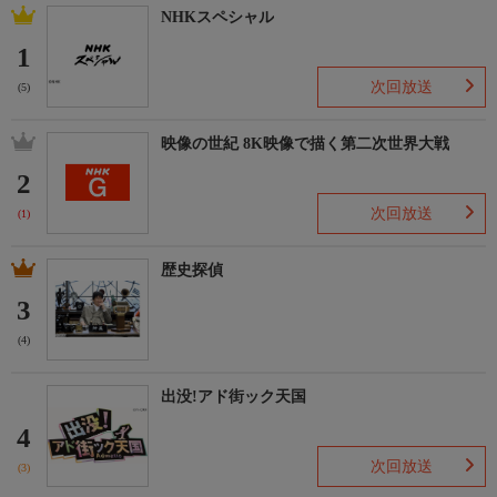
NHKスペシャル
1
次回放送
(5)
映像の世紀 8K映像で描く第二次世界大戦
2
次回放送
(1)
歴史探偵
3
(4)
出没!アド街ック天国
4
次回放送
(3)