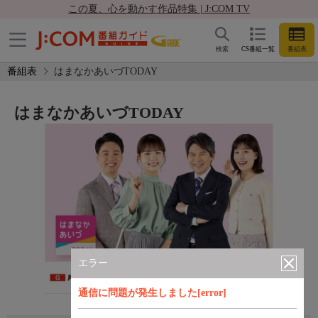
この夏、心を動かす作品特集 | J:COM TV
検索
CS番組一覧
番組表
番組表
はまなかあいづTODAY
はまなかあいづTODAY
エラー
通信に問題が発生しました[error]