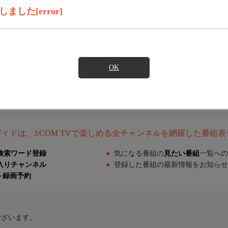
した[error]
OK
組ガイドは、J:COM TVで楽しめる全チャンネルを網羅した番組
検索ワード登録
気になる番組の
見たい番組
一覧への
入りチャンネル
登録した番組の最新情報をお知らせ
ト録画予約
ございます。