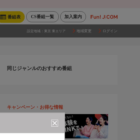
CS番組一覧
加入案内
番組表
地域変更
ログイン
設定地域：
東京 東エリア
同じジャンルのおすすめ番組
キャンペーン・お得な情報