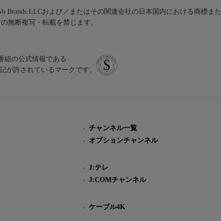
iVo Brands LLCおよび／またはその関連会社の日本国内における商標
材の無断複写・転載を禁じます。
、テレビ番組の公式情報である
スにのみ表記が許されているマークです。
チャンネル一覧
オプションチャンネル
J:テレ
J:COMチャンネル
ケーブル4K