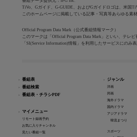
番組データ提供元：IPG Inc.
TiVo、Gガイド、G-GUIDE、およびGガイドロゴは、米国T
このホームページに掲載している記事・写真等あらゆる素
Official Program Data Mark（公式番組情報マーク）
このマークは「Official Program Data Mark」といい
「SI(Service Information)情報」を利用したサービ
番組表
ジャンル
番組検索
洋画
邦画
番組表・チラシPDF
海外ドラマ
国内ドラマ
マイメニュー
アジアドラマ
リモート録画予約
韓流まつり
お気に入りチャンネル
スポーツ
見たい番組一覧