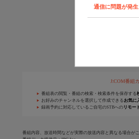
通信に問題が発生しま
J:COM番
番組表の閲覧・番組の検索・検索条件を保存する
お好みのチャンネルを選択して作成できる
お気に
録画予約に対応しているご自宅のSTBへの
リモー
番組内容、放送時間などが実際の放送内容と異なる場合が