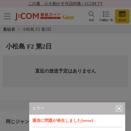
この夏、心を動かす作品特集 | J:COM TV
検索
CS番組一覧
番組表
番組表
小松島 F2 第2日
小松島 F2 第2日
直近の放送予定はありません
エラー
通信に問題が発生しました[error]
同じジャンルのおすすめ番組