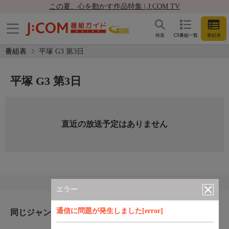
この夏、心を動かす作品特集 | J:COM TV
検索
CS番組一覧
番組表
番組表
平塚 G3 第3日
平塚 G3 第3日
直近の放送予定はありません
エラー
通信に問題が発生しました[error]
同じジャンルのおすすめ番組