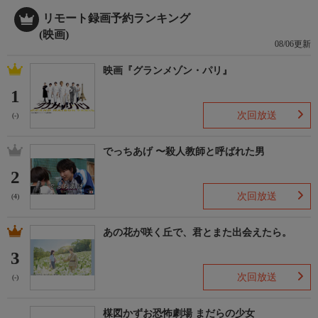
リモート録画予約ランキング
(映画)
08/06更新
映画『グランメゾン・パリ』
1
次回放送
(-)
でっちあげ 〜殺人教師と呼ばれた男
2
次回放送
(4)
あの花が咲く丘で、君とまた出会えたら。
3
次回放送
(-)
楳図かずお恐怖劇場 まだらの少女