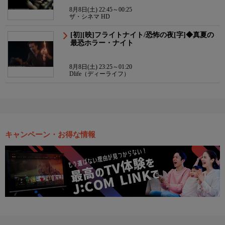
8月8日(土) 22:45～00:25
ザ・シネマ HD
[初][映]フライトナイト/恐怖の夜[字]◆真夏の
最恐ホラー・ナイト
8月8日(土) 23:25～01:20
Dlife（ディーライフ）
キャンペーン・お得な情報