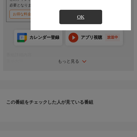
必要となります。
お得な料金割引キャンペーン実施中
OK
カレンダー登録
アプリ視聴
放送中
番組詳細内容
もっと見る
番組内容
出演：梅宮辰夫／太田美鈴／川村美樹／丹波哲郎／藤巻潤／頭師
孝雄／小松方正
監督：降旗康男 脚本：松本功
矢代哲男は一見エリート風であるが、実はかなりのプレイボーイ
であり、多くの女性と関係を持っては金を貢がせていた。そして
今日も大和田建設の社長秘書・圭子に近づき、社長・大谷との関
この番組をチェックした人が見ている番組
係をネタに会社の情報を流すようユスりをかけた。これは哲男の
復讐であった。