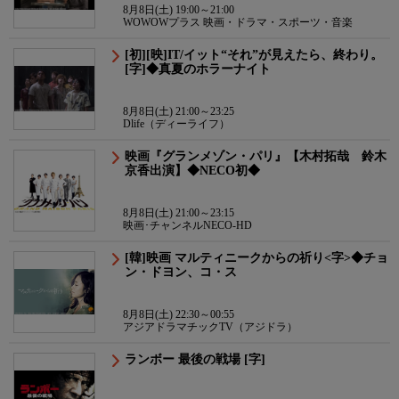
8月8日(土) 19:00～21:00
WOWOWプラス 映画・ドラマ・スポーツ・音楽
[初][映]IT/イット“それ”が見えたら、終わり。
[字]◆真夏のホラーナイト
8月8日(土) 21:00～23:25
Dlife（ディーライフ）
映画『グランメゾン・パリ』【木村拓哉 鈴木
京香出演】◆NECO初◆
8月8日(土) 21:00～23:15
映画･チャンネルNECO-HD
[韓]映画 マルティニークからの祈り<字>◆チョ
ン・ドヨン、コ・ス
8月8日(土) 22:30～00:55
アジアドラマチックTV（アジドラ）
ランボー 最後の戦場 [字]