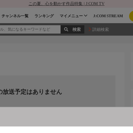
この夏、心を動かす作品特集 | J:COM TV
チャンネル一覧
ランキング
マイメニュー
J:COM STREAM
詳細検索
の放送予定はありません