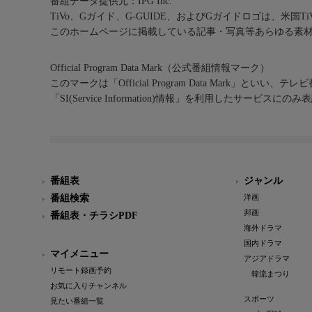
番組データ提供元：IPG Inc.
TiVo、Gガイド、G-GUIDE、およびGガイドロゴは、米国T
このホームページに掲載している記事・写真等あらゆる素
Official Program Data Mark（公式番組情報マーク）
このマークは「Official Program Data Mark」といい
「SI(Service Information)情報」を利用したサービ
番組表
ジャンル
番組検索
洋画
邦画
番組表・チラシPDF
海外ドラマ
国内ドラマ
マイメニュー
アジアドラマ
リモート録画予約
韓流まつり
お気に入りチャンネル
スポーツ
見たい番組一覧