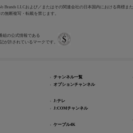
iVo Brands LLCおよび／またはその関連会社の日本国内における商標
材の無断複写・転載を禁じます。
、テレビ番組の公式情報である
スにのみ表記が許されているマークです。
チャンネル一覧
オプションチャンネル
J:テレ
J:COMチャンネル
ケーブル4K