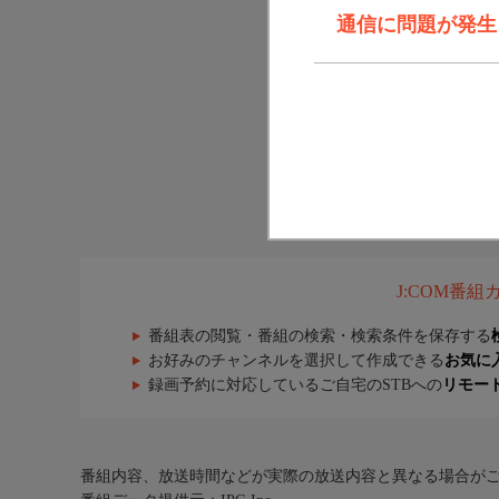
通信に問題が発生しま
J:COM番
番組表の閲覧・番組の検索・検索条件を保存する
お好みのチャンネルを選択して作成できる
お気に
録画予約に対応しているご自宅のSTBへの
リモー
番組内容、放送時間などが実際の放送内容と異なる場合が