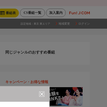
CS番組一覧
加入案内
番組表
地域変更
ログイン
設定地域：
東京 東エリア
同じジャンルのおすすめ番組
キャンペーン・お得な情報