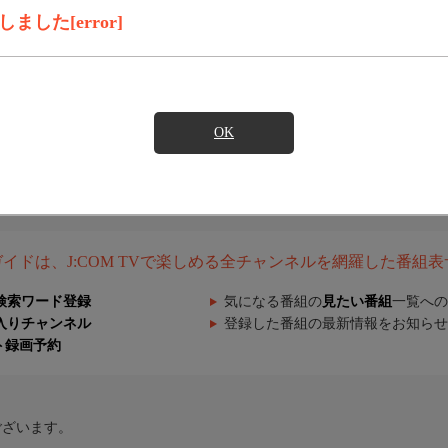
した[error]
OK
組ガイドは、J:COM TVで楽しめる全チャンネルを網羅した番組
検索ワード登録
気になる番組の
見たい番組
一覧への
入りチャンネル
登録した番組の最新情報をお知らせ
ト録画予約
ございます。