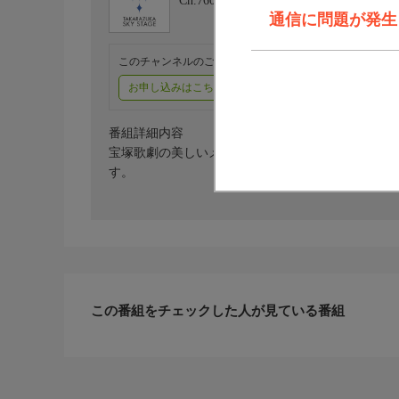
Ch.760
タカラヅカ・スカイ・ステージ
通信に問題が発生しま
このチャンネルのご視聴には、オプションチャンネル(有料
お申し込みはこちら
ご利用料金はこちら
番組詳細内容
宝塚歌劇の美しいメロディーと歌詞をご一緒に歌い
す。
この番組をチェックした人が見ている番組