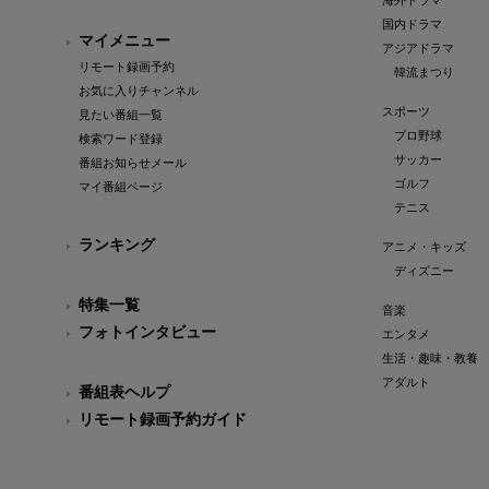
海外ドラマ
国内ドラマ
マイメニュー
アジアドラマ
リモート録画予約
韓流まつり
お気に入りチャンネル
スポーツ
見たい番組一覧
プロ野球
検索ワード登録
サッカー
番組お知らせメール
ゴルフ
マイ番組ページ
テニス
ランキング
アニメ・キッズ
ディズニー
特集一覧
音楽
フォトインタビュー
エンタメ
生活・趣味・教養
アダルト
番組表ヘルプ
リモート録画予約ガイド