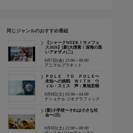
同じジャンルのおすすめ番組
【シャークWEEK！サメフェ
ス2026】[新]大捜索！深海の黒
いアオザメ(二)
8月7日(金) 23:00～00:00
アニマルプラネット
ＰＯＬＥ ＴＯ ＰＯＬＥ〜
未知への挑戦 ＷＩＴＨ ウ
ィル・スミス 声：東地宏樹
8月8日(土) 03:00～04:00
ナショナル ジオグラフィック
[新]小学校〜それは小さな社
会〜(日)
8月8日(土) 22:00～00:00
ディスカバリーチャンネル