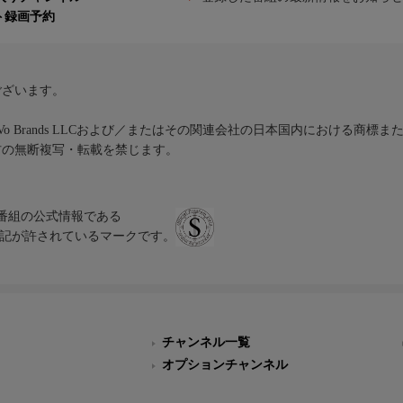
ト録画予約
ございます。
iVo Brands LLCおよび／またはその関連会社の日本国内における商標
材の無断複写・転載を禁じます。
、テレビ番組の公式情報である
スにのみ表記が許されているマークです。
チャンネル一覧
オプションチャンネル