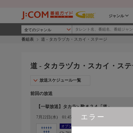
ジャンル
番組表
道 - タカラヅカ・スカイ・ステージ
道 - タカラヅカ・スカイ・ス
放送スケジュール一覧
前回の放送
【一挙放送】タカラ's 歌＃２４「道」
エラー
カレンダー登録
7月22日(水)
01:45〜02:00
オプション