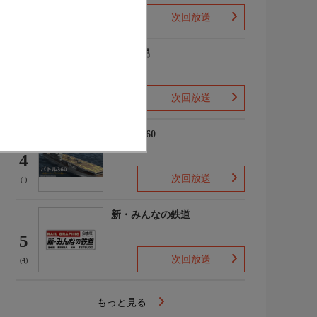
次回放送
(2)
ザ・森男
3
次回放送
(-)
バトル360
4
次回放送
(-)
新・みんなの鉄道
5
次回放送
(4)
もっと見る