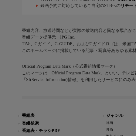
録画予約に対応しているご自宅のSTBへの
リモー
番組内容、放送時間などが実際の放送内容と異なる場合が
番組データ提供元：IPG Inc.
TiVo、Gガイド、G-GUIDE、およびGガイドロゴは、米国T
このホームページに掲載している記事・写真等あらゆる素
Official Program Data Mark（公式番組情報マーク）
このマークは「Official Program Data Mark」といい
「SI(Service Information)情報」を利用したサービ
番組表
ジャンル
番組検索
洋画
邦画
番組表・チラシPDF