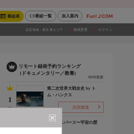
CS番組一覧
加入案内
番組表
地域変更
ログイン
設定地域：
東京 東エリア
リモート録画予約ランキング
(ドキュメンタリー／教養)
08/06更新
第二次世界大戦全史 by ト
ム・ハンクス
1
次回放送
(1)
ザ・ユニバース〜宇宙の歴
史〜S6
2