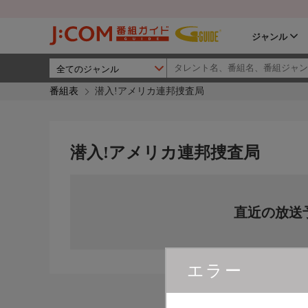
ジャンル
番組表
潜入!アメリカ連邦捜査局
潜入!アメリカ連邦捜査局
直近の放送
エラー