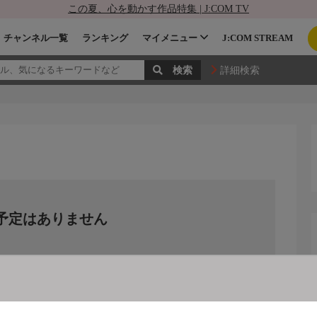
この夏、心を動かす作品特集 | J:COM TV
チャンネル一覧
ランキング
マイメニュー
J:COM STREAM
詳細検索
予定はありません