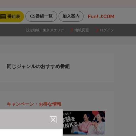
CS番組一覧
加入案内
番組表
地域変更
ログイン
設定地域：
東京 東エリア
同じジャンルのおすすめ番組
キャンペーン・お得な情報