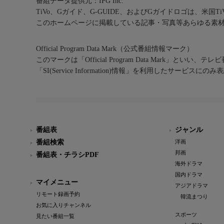
番組データ提供元：IPG Inc.
TiVo、Gガイド、G-GUIDE、およびGガイドロゴは、米国T
このホームページに掲載している記事・写真等あらゆる素
Official Program Data Mark（公式番組情報マーク）
このマークは「Official Program Data Mark」といい
「SI(Service Information)情報」を利用したサービ
番組表
ジャンル
番組検索
洋画
邦画
番組表・チラシPDF
海外ドラマ
国内ドラマ
マイメニュー
アジアドラマ
リモート録画予約
韓流まつり
お気に入りチャンネル
スポーツ
見たい番組一覧