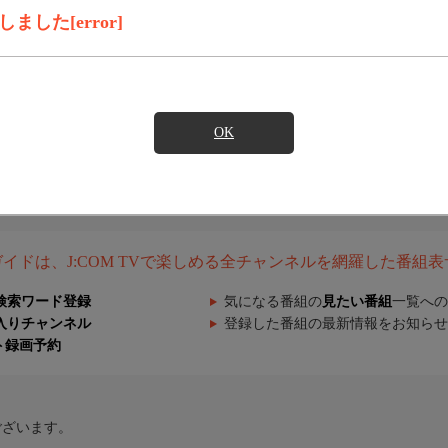
した[error]
OK
組ガイドは、J:COM TVで楽しめる全チャンネルを網羅した番組
検索ワード登録
気になる番組の
見たい番組
一覧への
入りチャンネル
登録した番組の最新情報をお知らせ
ト録画予約
ございます。