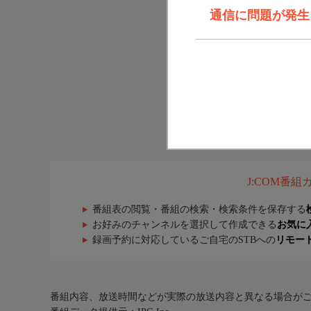
通信に問題が発生しま
J:COM番
番組表の閲覧・番組の検索・検索条件を保存する
お好みのチャンネルを選択して作成できる
お気に
録画予約に対応しているご自宅のSTBへの
リモー
番組内容、放送時間などが実際の放送内容と異なる場合が