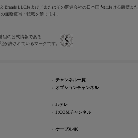
iVo Brands LLCおよび／またはその関連会社の日本国内における商標
材の無断複写・転載を禁じます。
、テレビ番組の公式情報である
スにのみ表記が許されているマークです。
チャンネル一覧
オプションチャンネル
J:テレ
J:COMチャンネル
ケーブル4K