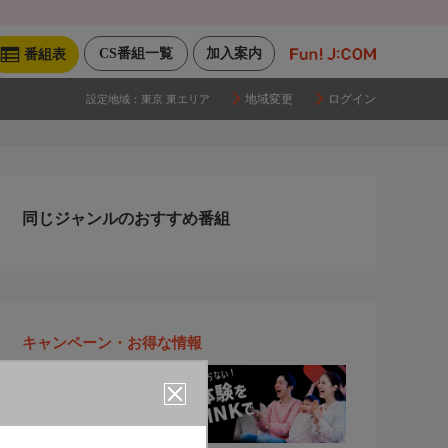
CS番組一覧
加入案内
番組表
地域変更
ログイン
設定地域：
東京 東エリア
同じジャンルのおすすめ番組
キャンペーン・お得な情報