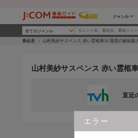
ジャンル
番組表
山村美紗サスペンス 赤い霊柩車16 疑惑の嫉妬殺
山村美紗サスペンス 赤い霊柩車
直近
エラー