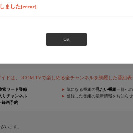
した[error]
OK
組ガイドは、J:COM TVで楽しめる全チャンネルを網羅した番組
検索ワード登録
気になる番組の
見たい番組
一覧への
入りチャンネル
登録した番組の最新情報をお知らせ
ト録画予約
ございます。