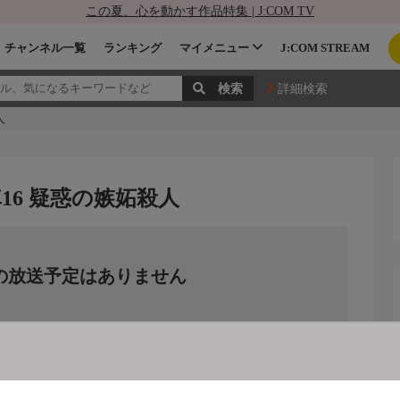
この夏、心を動かす作品特集 | J:COM TV
チャンネル一覧
ランキング
マイメニュー
J:COM STREAM
詳細検索
人
16 疑惑の嫉妬殺人
の放送予定はありません