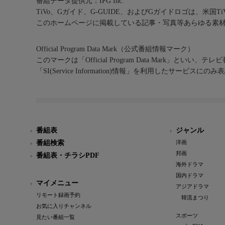
番組データ提供元：IPG Inc.
TiVo、Gガイド、G-GUIDE、およびGガイドロゴは、米国T
このホームページに掲載している記事・写真等あらゆる素
Official Program Data Mark（公式番組情報マーク）
このマークは「Official Program Data Mark」といい
「SI(Service Information)情報」を利用したサービ
番組表
ジャンル
番組検索
洋画
邦画
番組表・チラシPDF
海外ドラマ
国内ドラマ
マイメニュー
アジアドラマ
リモート録画予約
韓流まつり
お気に入りチャンネル
スポーツ
見たい番組一覧