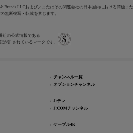
iVo Brands LLCおよび／またはその関連会社の日本国内における商標
材の無断複写・転載を禁じます。
、テレビ番組の公式情報である
スにのみ表記が許されているマークです。
チャンネル一覧
オプションチャンネル
J:テレ
J:COMチャンネル
ケーブル4K