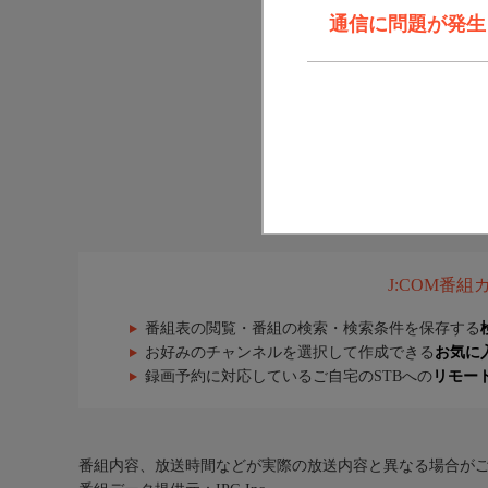
通信に問題が発生しま
J:COM番
番組表の閲覧・番組の検索・検索条件を保存する
お好みのチャンネルを選択して作成できる
お気に
録画予約に対応しているご自宅のSTBへの
リモー
番組内容、放送時間などが実際の放送内容と異なる場合が