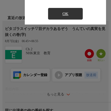
OK
直近の放送
ピタゴラスイッチ▽目ヂカラあるぞう うんていの真実を見
抜くの巻[字]
8月7日(金)
06:45〜06:55
Ch.2
NHK東京 教育
カレンダー登録
アプリ視聴
放送前
番組内容
もっと見る
「目ヂカラあるぞう」が登場。学校の校庭の「うんてい」にかく
された、ある真実を見抜く。ほかに「10本アニメ タイムマシ
ン」「でじでじタイルじん」など。
同じ出演者の他の番組を探す