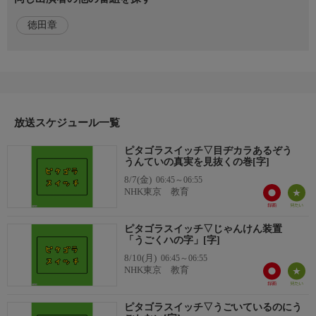
出演者
徳田章
【語り】徳田章
放送スケジュール一覧
ピタゴラスイッチ▽目ヂカラあるぞう
うんていの真実を見抜くの巻[字]
8/7(金)
06:45～06:55
NHK東京 教育
ピタゴラスイッチ▽じゃんけん装置
「うごくハの字」[字]
8/10(月)
06:45～06:55
NHK東京 教育
ピタゴラスイッチ▽うごいているのにう