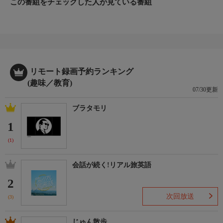
この番組をチェックした人が見ている番組
リモート録画予約ランキング
(趣味／教育)
07/30更新
ブラタモリ
1
(1)
会話が続く!リアル旅英語
2
次回放送
(3)
じゅん散歩