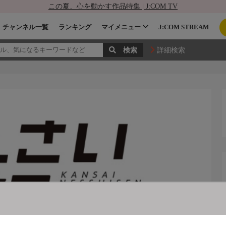
この夏、心を動かす作品特集 | J:COM TV
チャンネル一覧
ランキング
マイメニュー
J:COM STREAM
詳細検索