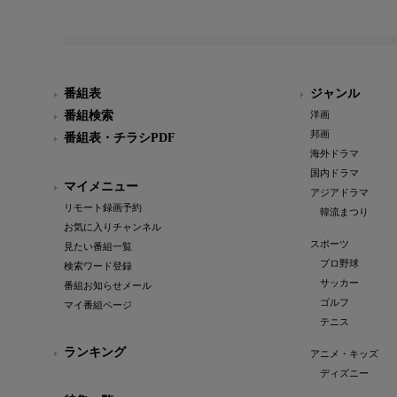
番組表
ジャンル
番組検索
洋画
邦画
番組表・チラシPDF
海外ドラマ
国内ドラマ
マイメニュー
アジアドラマ
リモート録画予約
韓流まつり
お気に入りチャンネル
スポーツ
見たい番組一覧
プロ野球
検索ワード登録
サッカー
番組お知らせメール
ゴルフ
マイ番組ページ
テニス
ランキング
アニメ・キッズ
ディズニー