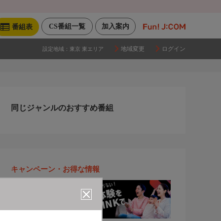
CS番組一覧
加入案内
番組表
地域変更
ログイン
設定地域：
東京 東エリア
同じジャンルのおすすめ番組
キャンペーン・お得な情報