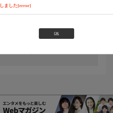
した[error]
OK
の放送予定はありません