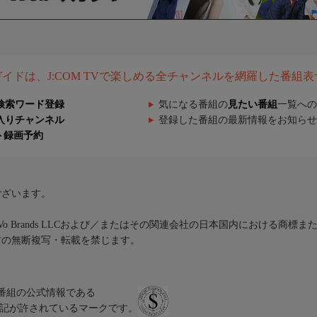
組ガイドは、J:COM TVで楽しめる全チャンネルを網羅した番組
検索ワード登録
気になる番組の
見たい番組
一覧への
入りチャンネル
登録した番組の最新情報をお知らせ
ト録画予約
ございます。
iVo Brands LLCおよび／またはその関連会社の日本国内における商標
材の無断複写・転載を禁じます。
、テレビ番組の公式情報である
スにのみ表記が許されているマークです。