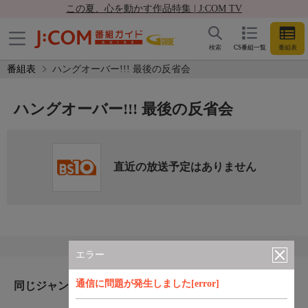
この夏、心を動かす作品特集 | J:COM TV
検索
CS番組一覧
番組表
番組表
ハングオーバー!!! 最後の反省会
ハングオーバー!!! 最後の反省会
直近の放送予定はありません
エラー
通信に問題が発生しました[error]
同じジャンルのおすすめ番組