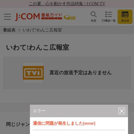
この夏、心を動かす作品特集 | J:COM TV
検索
CS番組一覧
番組表
番組表
いわて!わんこ広報室
いわて!わんこ広報室
直近の放送予定はありません
エラー
通信に問題が発生しました[error]
同じジャンルのおすすめ番組