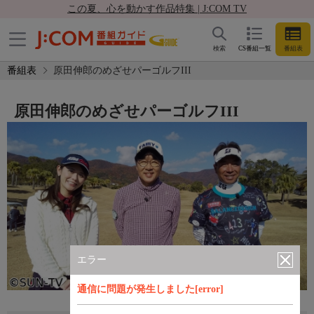
この夏、心を動かす作品特集 | J:COM TV
検索
CS番組一覧
番組表
番組表
原田伸郎のめざせパーゴルフIII
原田伸郎のめざせパーゴルフIII
エラー
通信に問題が発生しました[error]