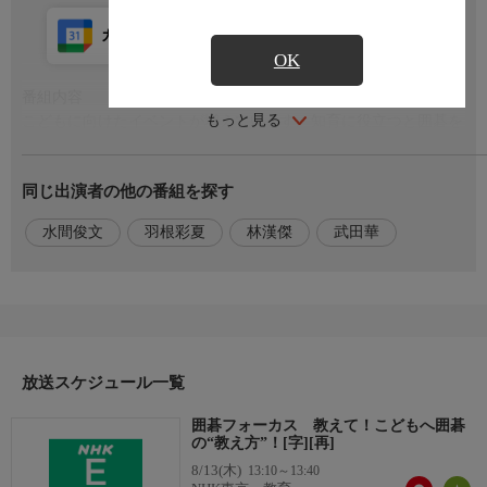
カレンダー登録
アプリ視聴
放送前
OK
番組内容
もっと見る
こどもに向けたイベントが増えています。知育に役立つと囲碁を
教えたい親たちも。けれど、わんぱくたちに囲碁を教えるのはな
かなか難しい・・・。これまで多くのこどもたちに囲碁を教えて
同じ出演者の他の番組を探す
きたプロにとっておきの指導法をうかがいます！水間俊文八段は
「楽しませること」＝「自由にさせること」が一番大事と。教え
水間俊文
羽根彩夏
林漢傑
武田華
ることも最低限のルールくらい。それでも子どもたちは自然に理
解するといいます。こども指導のノウハウを紹介！
出演者
【講師】八段…林漢傑，【司会】二段…羽根彩夏，【声】武田華
放送スケジュール一覧
囲碁フォーカス 教えて！こどもへ囲碁
の“教え方”！[字][再]
8/13(木)
13:10～13:40