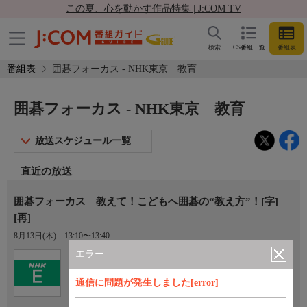
この夏、心を動かす作品特集 | J:COM TV
検索
CS番組一覧
番組表
番組表
囲碁フォーカス - NHK東京 教育
囲碁フォーカス - NHK東京 教育
放送スケジュール一覧
直近の放送
囲碁フォーカス 教えて！こどもへ囲碁の“教え方”！[字]
[再]
8月13日(木)
13:10〜13:40
エラー
Ch.2
NHK東京 教育
通信に問題が発生しました[error]