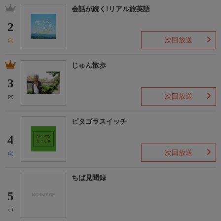
会話が続く!リアル旅英語
2
次回放送
(3)
じゅん散歩
3
次回放送
(9)
ピタゴラスイッチ
4
次回放送
(2)
ちば見聞録
5
(-)