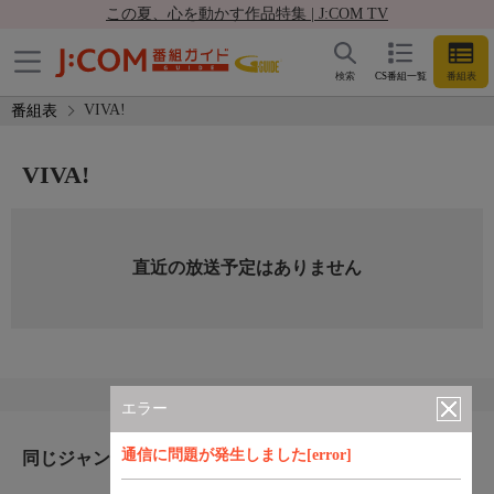
この夏、心を動かす作品特集 | J:COM TV
検索
CS番組一覧
番組表
VIVA!
番組表
VIVA!
直近の放送予定はありません
エラー
通信に問題が発生しました[error]
同じジャンルのおすすめ番組