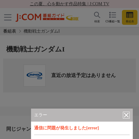
この夏、心を動かす作品特集 | J:COM TV
検索
CS番組一覧
番組表
番組表
機動戦士ガンダムI
機動戦士ガンダムI
直近の放送予定はありません
エラー
通信に問題が発生しました[error]
同じジャンルのおすすめ番組