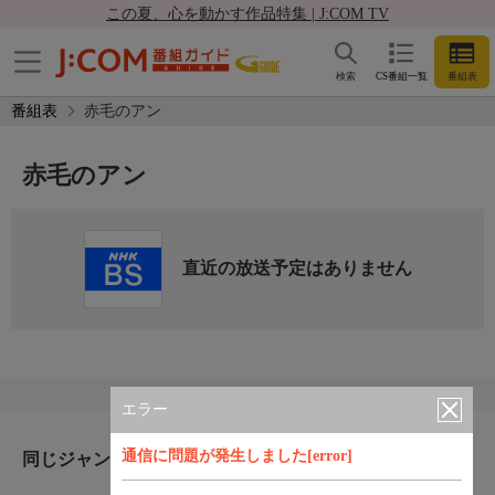
この夏、心を動かす作品特集 | J:COM TV
検索
CS番組一覧
番組表
番組表
赤毛のアン
赤毛のアン
直近の放送予定はありません
エラー
通信に問題が発生しました[error]
同じジャンルのおすすめ番組