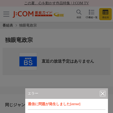
この夏、心を動かす作品特集 | J:COM TV
検索
CS番組一覧
番組表
番組表
独眼竜政宗
独眼竜政宗
直近の放送予定はありません
エラー
通信に問題が発生しました[error]
同じジャンルのおすすめ番組