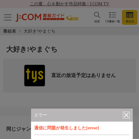
この夏、心を動かす作品特集 | J:COM TV
検索
CS番組一覧
番組表
番組表
大好き!やまぐち
大好き!やまぐち
直近の放送予定はありません
エラー
通信に問題が発生しました[error]
同じジャンルのおすすめ番組