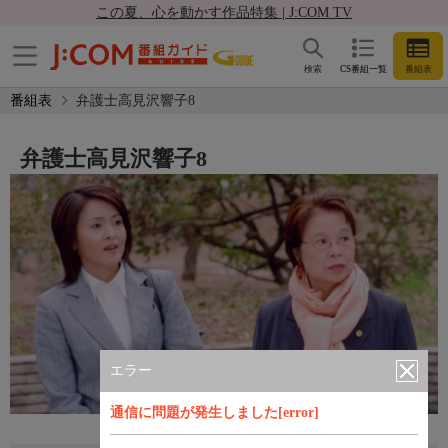
この夏、心を動かす作品特集 | J:COM TV
検索
CS番組一覧
番組表
番組表
弁護士高見沢響子8
弁護士高見沢響子8
エラー
通信に問題が発生しました[error]