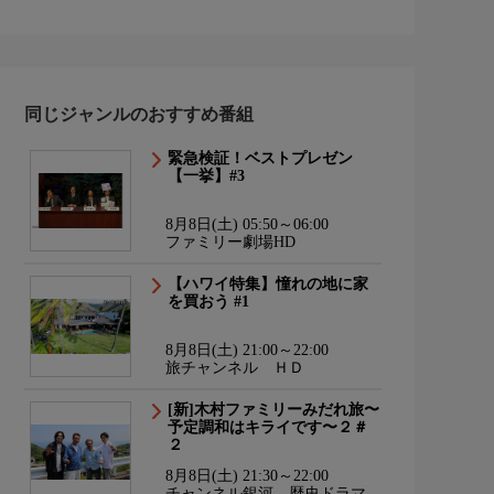
同じジャンルのおすすめ番組
緊急検証！ベストプレゼン
【一挙】#3
8月8日(土) 05:50～06:00
ファミリー劇場HD
【ハワイ特集】憧れの地に家
を買おう #1
8月8日(土) 21:00～22:00
旅チャンネル ＨＤ
[新]木村ファミリーみだれ旅〜
予定調和はキライです〜２＃
２
8月8日(土) 21:30～22:00
チャンネル銀河 歴史ドラマ・