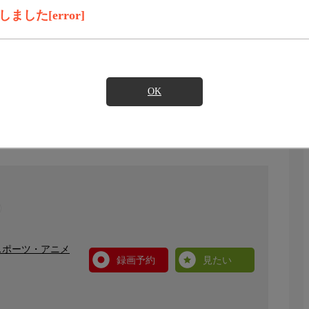
した[error]
OK
スポーツ・アニメ
録画予約
見たい