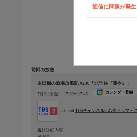
通信に問題が発生しま
前回の放送
吉田類の酒場放浪記 #236「北千住『藤や』」
カレンダー登録
7月31日(金)
17:30〜17:45
Ch.556
TBSチャンネル2 名作ドラマ・
番組詳細内容
出演者