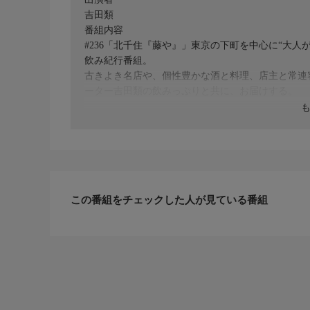
吉田類
番組内容
#236「北千住『藤や』」東京の下町を中心に“大
飲み紀行番組。
古きよき名店や、個性豊かな酒と料理、店主と常連
ーター吉田類の飲みっぷりと共に、お届けする。
この番組をチェックした人が見ている番組