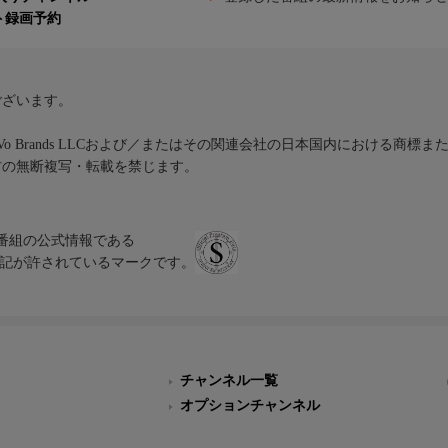
ト録画予約
ございます。
iVo Brands LLCおよび／またはその関連会社の日本国内における商標
材の無断複写・転載を禁じます。
、テレビ番組の公式情報である
スにのみ表記が許されているマークです。
チャンネル一覧
オプションチャンネル