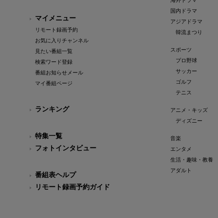
海外ドラマ
国内ドラマ
マイメニュー
アジアドラマ
リモート録画予約
韓流まつり
お気に入りチャンネル
スポーツ
見たい番組一覧
プロ野球
検索ワード登録
サッカー
番組お知らせメール
ゴルフ
マイ番組ページ
テニス
ランキング
アニメ・キッズ
ディズニー
特集一覧
音楽
フォトインタビュー
エンタメ
生活・趣味・教養
アダルト
番組表ヘルプ
リモート録画予約ガイド