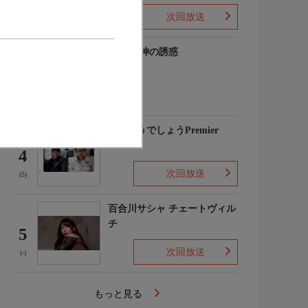
次回放送
(-)
谷碧 女神の誘惑
3
(-)
水曜どうでしょうPremier
4
次回放送
(5)
百合川サシャ チェートヴィル
チ
5
次回放送
(-)
もっと見る