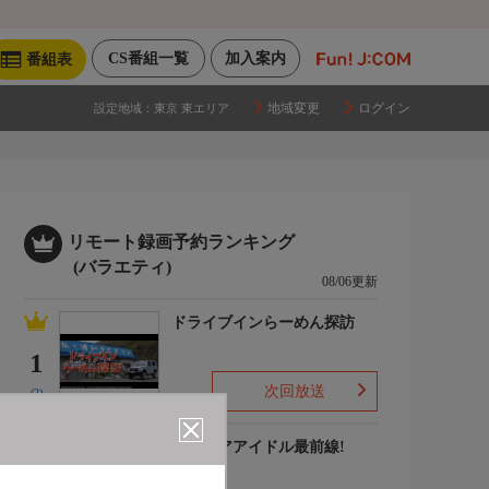
CS番組一覧
加入案内
番組表
地域変更
ログイン
設定地域：
東京 東エリア
リモート録画予約ランキング
(バラエティ)
08/06更新
ドライブインらーめん探訪
1
次回放送
(2)
グラビアアイドル最前線!
2