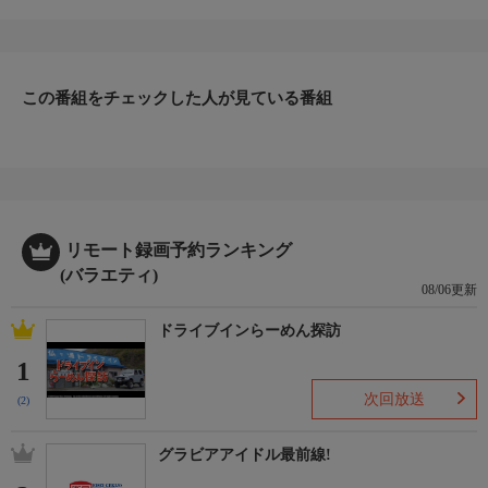
番組内容
#229「飯田橋『鳥政』」東京の下町を中心に“大人がひとりでぶ
らっと立ち寄れる”酒場を紹介する異色の立ち飲み紀行番組。古
きよき名店や、個性豊かな酒と料理、店主と常連客の会話など、
下町ならではの心温まる風景をイラストレーター吉田類の飲みっ
この番組をチェックした人が見ている番組
ぷりと共に、お届けする。
リモート録画予約ランキング
(バラエティ)
08/06更新
ドライブインらーめん探訪
1
次回放送
(2)
グラビアアイドル最前線!