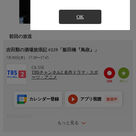
OK
前回の放送
吉田類の酒場放浪記 #229「飯田橋『鳥政』」
7月30日(木)
17:30〜17:45
Ch.556
TBSチャンネル2 名作ドラマ・スポ
ーツ・アニメ
カレンダー登録
アプリ視聴
放送中
番組詳細内容
もっと見る
出演者
吉田類