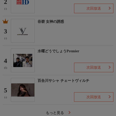
2
次回放送
(-)
谷碧 女神の誘惑
3
(-)
水曜どうでしょうPremier
4
次回放送
(5)
百合川サシャ チェートヴィルチ
5
次回放送
(-)
もっと見る