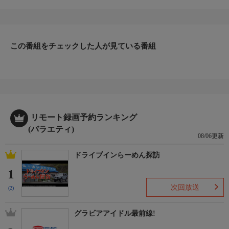
番組内容
#224「横須賀中央『大衆酒場 天国』」東京の下町を中心に“大人
がひとりでぶらっと立ち寄れる”酒場を紹介する異色の立ち飲み
紀行番組。古きよき名店や、個性豊かな酒と料理、店主と常連客
の会話など、下町ならではの心温まる風景をイラストレーター吉
この番組をチェックした人が見ている番組
田類の飲みっぷりと共に、お届けする。
リモート録画予約ランキング
(バラエティ)
08/06更新
ドライブインらーめん探訪
1
次回放送
(2)
グラビアアイドル最前線!