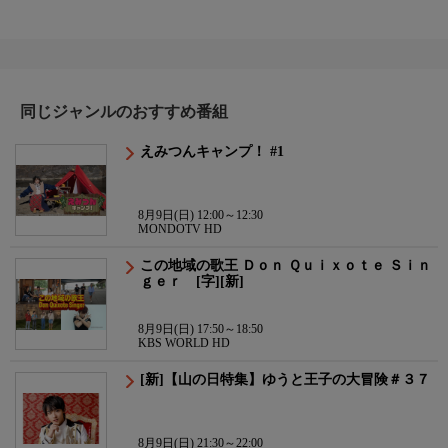
同じジャンルのおすすめ番組
えみつんキャンプ！ #1
8月9日(日) 12:00～12:30
MONDOTV HD
この地域の歌王 Ｄｏｎ Ｑｕｉｘｏｔｅ Ｓｉｎ
ｇｅｒ [字][新]
8月9日(日) 17:50～18:50
KBS WORLD HD
[新]【山の日特集】ゆうと王子の大冒険＃３７
8月9日(日) 21:30～22:00