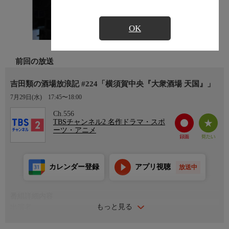
OK
前回の放送
吉田類の酒場放浪記 #224「横須賀中央『大衆酒場 天国』」
7月29日(水)
17:45〜18:00
Ch.556
TBSチャンネル2 名作ドラマ・スポ
ーツ・アニメ
カレンダー登録
アプリ視聴
放送中
番組詳細内容
もっと見る
出演者
吉田類