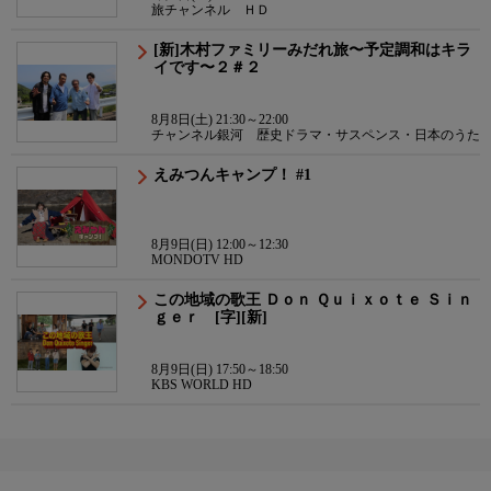
旅チャンネル ＨＤ
[新]木村ファミリーみだれ旅〜予定調和はキラ
イです〜２＃２
8月8日(土) 21:30～22:00
チャンネル銀河 歴史ドラマ・サスペンス・日本のうた
えみつんキャンプ！ #1
8月9日(日) 12:00～12:30
MONDOTV HD
この地域の歌王 Ｄｏｎ Ｑｕｉｘｏｔｅ Ｓｉｎ
ｇｅｒ [字][新]
8月9日(日) 17:50～18:50
KBS WORLD HD