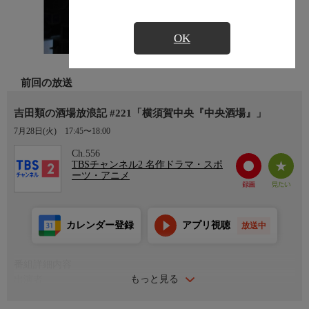
OK
前回の放送
吉田類の酒場放浪記 #221「横須賀中央『中央酒場』」
7月28日(火)
17:45〜18:00
Ch.556
TBSチャンネル2 名作ドラマ・スポ
ーツ・アニメ
カレンダー登録
アプリ視聴
放送中
番組詳細内容
もっと見る
出演者
吉田類