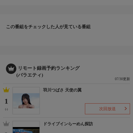
番組内容
#221「横須賀中央『中央酒場』」東京の下町を中心に“大人がひ
とりでぶらっと立ち寄れる”酒場を紹介する異色の立ち飲み紀行
番組。古きよき名店や、個性豊かな酒と料理、店主と常連客の会
話など、下町ならではの心温まる風景をイラストレーター吉田類
この番組をチェックした人が見ている番組
の飲みっぷりと共に、お届けする。
リモート録画予約ランキング
(バラエティ)
07/30更新
羽川つばさ 天使の翼
1
次回放送
(-)
ドライブインらーめん探訪