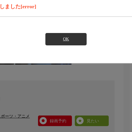
した[error]
OK
スポーツ・アニメ
録画予約
見たい