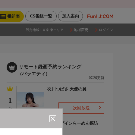
CS番組一覧
加入案内
番組表
地域変更
ログイン
設定地域：
東京 東エリア
リモート録画予約ランキング
(バラエティ)
07/30更新
羽川つばさ 天使の翼
1
次回放送
(-)
ドライブインらーめん探訪
2