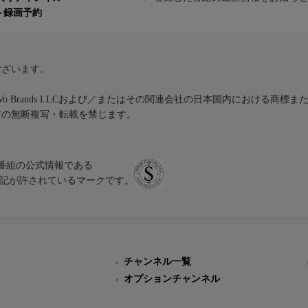
ト録画予約
ございます。
iVo Brands LLCおよび／またはその関連会社の日本国内における商標
材の無断複写・転載を禁じます。
、テレビ番組の公式情報である
スにのみ表記が許されているマークです。
チャンネル一覧
オプションチャンネル