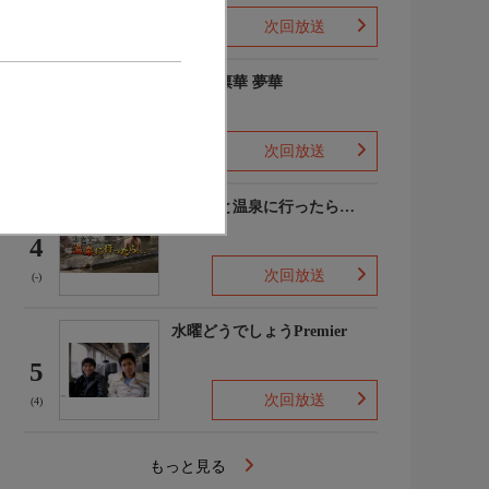
次回放送
(2)
ゆめの凛華 夢華
3
次回放送
(-)
あなたと温泉に行ったら…
4
次回放送
(-)
水曜どうでしょうPremier
5
次回放送
(4)
もっと見る