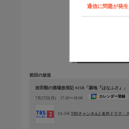
通信に問題が発生しま
前回の放送
吉田類の酒場放浪記 #218「築地『はなふさ』」
カレンダー登録
7月27日(月)
17:45〜18:00
Ch.556
TBSチャンネル2 名作ドラマ・