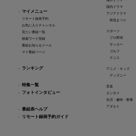
海外ドラマ
国内ドラマ
マイメニュー
アジアドラマ
リモート録画予約
韓流まつり
お気に入りチャンネル
スポーツ
見たい番組一覧
プロ野球
検索ワード登録
サッカー
番組お知らせメール
ゴルフ
マイ番組ページ
テニス
ランキング
アニメ・キッズ
ディズニー
特集一覧
音楽
フォトインタビュー
エンタメ
生活・趣味・教養
アダルト
番組表ヘルプ
リモート録画予約ガイド