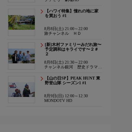
【ハワイ特集】憧れの地に家
を買おう #1
8月8日(土) 21:00～22:00
旅チャンネル ＨＤ
[新]木村ファミリーみだれ旅〜
予定調和はキライです〜２＃
２
8月8日(土) 21:30～22:00
チャンネル銀河 歴史ドラマ・
サスペンス・日本のうた
【山の日SP】PEAK HUNT 東
野登山隊 シーズン1 #1
8月9日(日) 12:00～12:30
MONDOTV HD