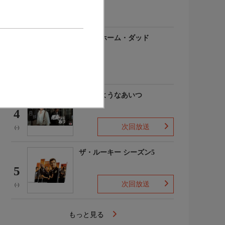
(-)
アットホーム・ダッド
3
(-)
悪魔のようなあいつ
4
次回放送
(-)
ザ・ルーキー シーズン5
5
次回放送
(-)
もっと見る