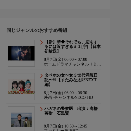
同じジャンルのおすすめ番組
【新】華◆それでも、恋をす
るには近すぎる＃１[字]【日本
初放送】
8月7日(金) 06:00～07:00
ホームドラマチャンネルＨＤ
韓流・時代劇・国内ドラマ
タベホの女〜女３世代満腹日
記〜#1【すたみな太郎NEXT
編】
8月7日(金) 06:00～06:30
映画･チャンネルNECO-HD
ハガネの警察医 出演：高橋
英樹 石黒賢
8月7日(金) 10:50～12:45
ファミリー劇場HD