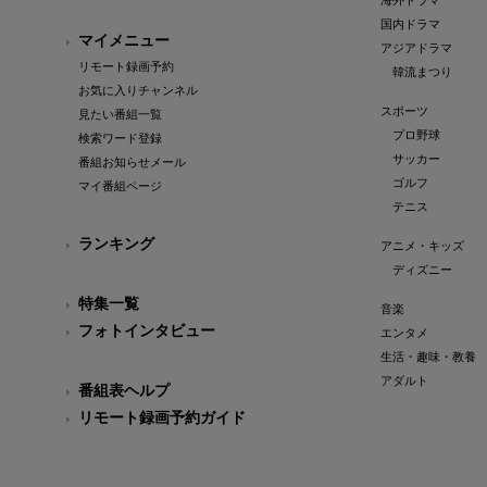
海外ドラマ
国内ドラマ
マイメニュー
アジアドラマ
リモート録画予約
韓流まつり
お気に入りチャンネル
スポーツ
見たい番組一覧
プロ野球
検索ワード登録
サッカー
番組お知らせメール
ゴルフ
マイ番組ページ
テニス
ランキング
アニメ・キッズ
ディズニー
特集一覧
音楽
フォトインタビュー
エンタメ
生活・趣味・教養
アダルト
番組表ヘルプ
リモート録画予約ガイド