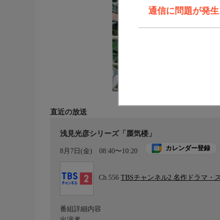
通信に問題が発生しま
直近の放送
浅見光彦シリーズ「蜃気楼」
カレンダー登録
8月7日(金)
08:40〜10:20
Ch.556
TBSチャンネル2 名作ドラマ・
番組詳細内容
出演者