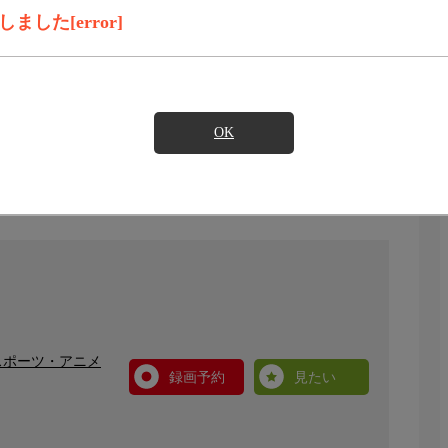
した[error]
OK
スポーツ・アニメ
録画予約
見たい