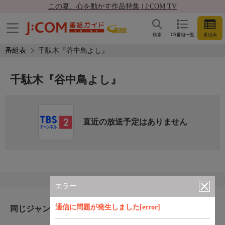
この夏、心を動かす作品特集 | J:COM TV
検索
CS番組一覧
番組表
番組表
千駄木『谷中鳥よし』
千駄木『谷中鳥よし』
直近の放送予定はありません
エラー
通信に問題が発生しました[error]
同じジャンルのおすすめ番組