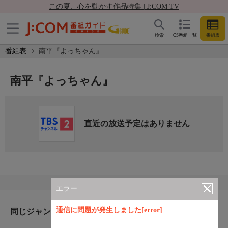
この夏、心を動かす作品特集 | J:COM TV
検索
CS番組一覧
番組表
番組表
南平『よっちゃん』
南平『よっちゃん』
直近の放送予定はありません
エラー
通信に問題が発生しました[error]
同じジャンルのおすすめ番組