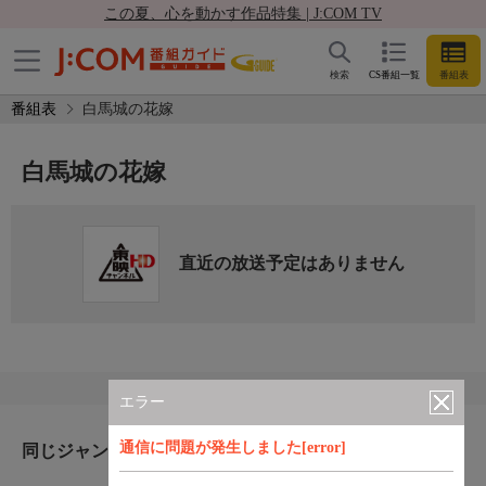
この夏、心を動かす作品特集 | J:COM TV
検索
CS番組一覧
番組表
番組表
白馬城の花嫁
白馬城の花嫁
直近の放送予定はありません
エラー
通信に問題が発生しました[error]
同じジャンルのおすすめ番組